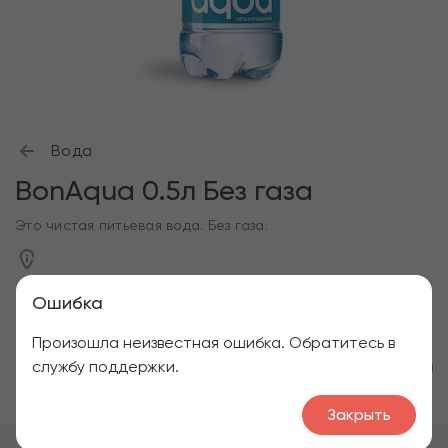
Вода
BonAqua 0.5л Без газа
Это чистая питьевая вода. Без газа.
Ошибка
Произошла неизвестная ошибка. Обратитесь в
службу поддержки.
1
70
₽
Закрыть
Меню
Напитки
Вода
BonAqua 0.5л Без газа