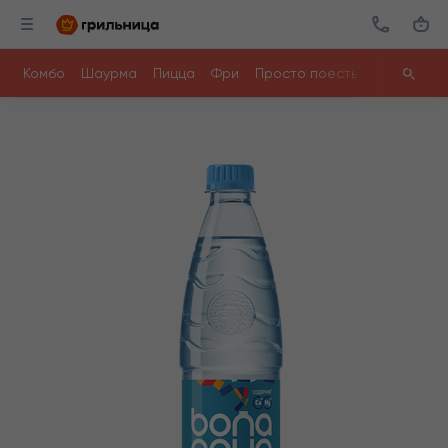
Комбо
Шаурма
Пицца
Фри
Просто поесть
Напитки